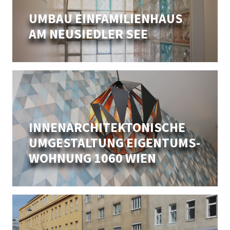
UMBAU EINFAMILIEN­HAUS
AM NEUSIEDLER SEE
INNEN­ARCHITEKTONISCHE
UMGE­STALTUNG EIGENTUMS­
WOHNUNG 1060 WIEN