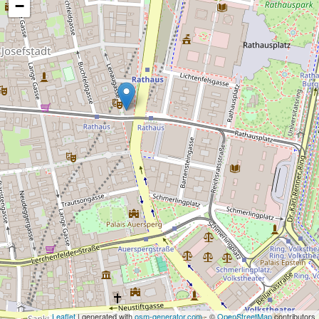
−
Leaflet
| generated with
osm-generator.com
- ©
OpenStreetMap
contributors